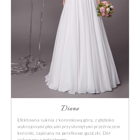
Diana
Efektowna suknia z koronkową górą, z głęboko
wykrojonymi plecami przysłoniętymi przeźroczem
koronki, zapinana na perełkowe guziczki. Dół
wykonany z jedwabnego…