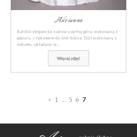
Adrianna
Bardzo elegancka suknia z pełną górą wykonaną z
gipiury, z rękawem do linii łokcia. Dół wykonany z
mikado, układany w…
Więcej zdjęć
<
1
…
5
6
7