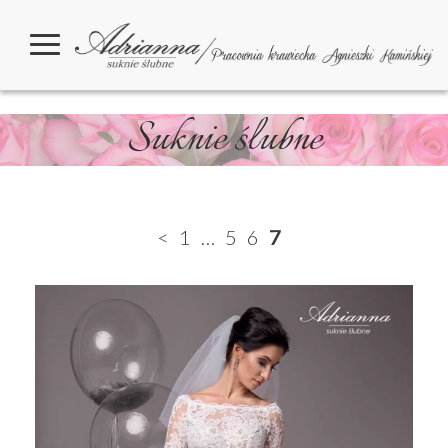
Suknie ślubne
<
1
…
5
6
7