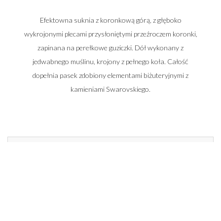
Efektowna suknia z koronkową górą, z głęboko
wykrojonymi plecami przysłoniętymi przeźroczem koronki,
zapinana na perełkowe guziczki. Dół wykonany z
jedwabnego muślinu, krojony z pełnego koła. Całość
dopełnia pasek zdobiony elementami biżuteryjnymi z
kamieniami Swarovskiego.
Zadzwoń do nas i umów się na spotkanie
662 014 196
22 448 50 33