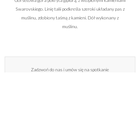
Gorsetowa góra pokryta gipiurą, z wtopionymi kamieniami
Swarovskiego. Linię talii podkreśla szeroki układany pas z
muślinu, zdobiony taśmą z kamieni. Dół wykonany z
muślinu.
Zadzwoń do nas i umów się na spotkanie
662 014 196
22 448 50 33