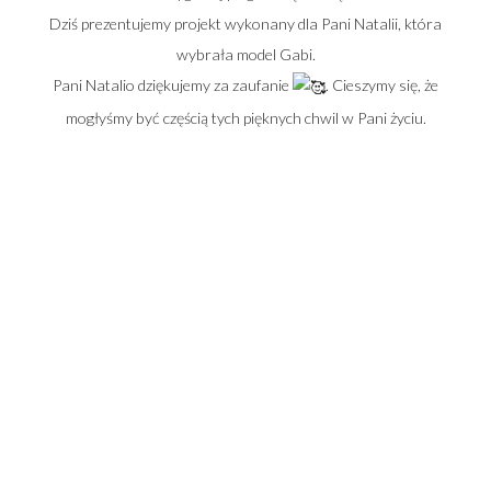
Dziś prezentujemy projekt wykonany dla Pani Natalii, która
wybrała model Gabi.
Pani Natalio dziękujemy za zaufanie
. Cieszymy się, że
mogłyśmy być częścią tych pięknych chwil w Pani życiu.
Adres salonu:
Warszawa - Ursynów
Aleja Komisji Edukacji Narodowej 92
02-777 Warszawa