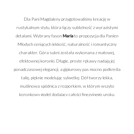
Dla Pani Magdaleny przygotowaliśmy kreację w
rustykalnym stylu, która łączy subtelność z wyrazistymi
detalami. Wybrany fason
Maria
to propozycja dla Panien
Młodych ceniących lekkość, naturalność i romantyczny
charakter. Góra sukni została wykonana z matowej,
efektownej koronki. Długie, proste rękawy nadają jej
ponadczasowej elegancji, a gipiurowy pas mocno podkreśla
talię, pięknie modelując sylwetkę. Dół tworzy lekka,
muślinowa spódnica z rozporkiem, w którym wszyto
koronkowy godet dodający całości finezyjnego uroku.
Stylizację uzupełnia długi welon w formie mantylki, którego
brzegi zostały wykończone koronkową taśmą – idealne
dopełnienie rustykalnej kompozycji.