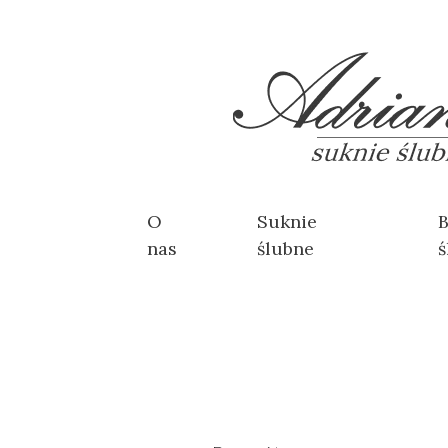
O
Suknie
B
nas
ślubne
ś