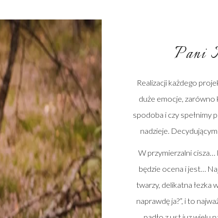
Pani 
Realizacji każdego proje
duże emocje, zarówno kl
spodoba i czy spełnimy p
nadzieje. Decydującym 
W przymierzalni cisza… 
będzie ocena i jest… Na
twarzy, delikatna łezka 
naprawdę ja?”, i to najwa
padło z ust juz wielu 