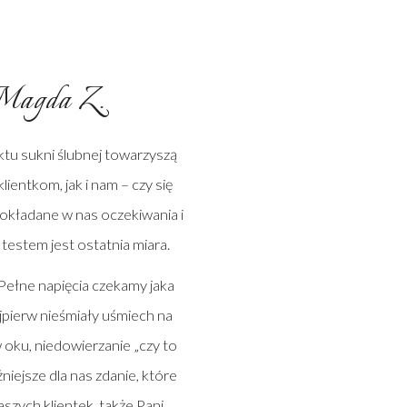
Magda Z.
ktu sukni ślubnej towarzyszą
ientkom, jak i nam – czy się
okładane w nas oczekiwania i
testem jest ostatnia miara.
Pełne napięcia czekamy jaka
jpierw nieśmiały uśmiech na
w oku, niedowierzanie „czy to
żniejsze dla nas zdanie, które
naszych klientek, także Pani