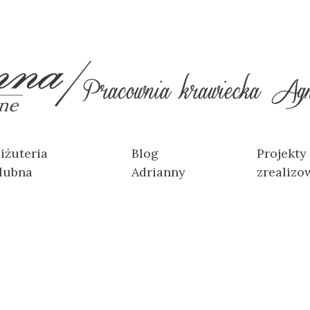
iżuteria
Blog
Projekty
lubna
Adrianny
zrealizo