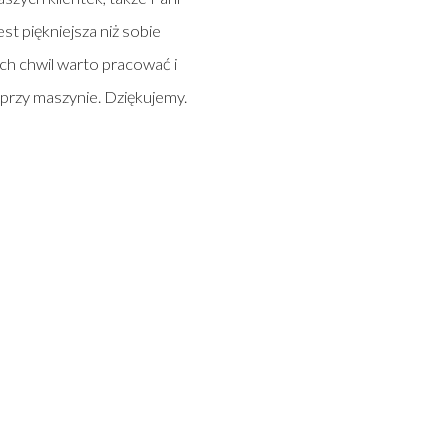
est piękniejsza niż sobie
ch chwil warto pracować i
 przy maszynie. Dziękujemy.