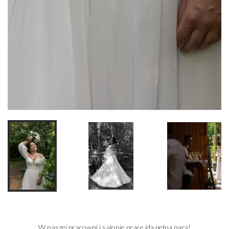
W naszej pracowni i salonie prace idą pełną parą!