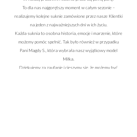
To dla nas najgorętszy moment w całym sezonie –
realizujemy kolejne suknie zamówione przez nasze Klientki
na jeden z najważniejszych dni w ich życiu.
Każda suknia to osobna historia, emocje i marzenie, które
możemy pomóc spełnić. Tak było również w przypadku
Pani Magdy S., która wybrała nasz wyjątkowy model
Miłka.
Dziękujemy za zaufanie i cieszymy się, że możemy być
częścią tak pięknych i wyjątkowych wydarzeń.