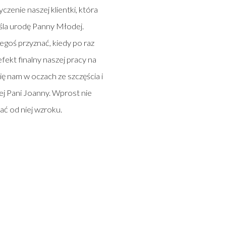
yczenie naszej klientki, która
la urodę Panny Młodej.
goś przyznać, kiedy po raz
fekt finalny naszej pracy na
 się nam w oczach ze szczęścia i
ej Pani Joanny. Wprost nie
ć od niej wzroku.