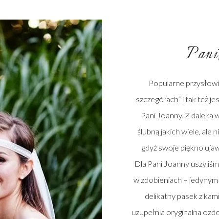
Pani
Popularne przysłowie
szczegółach” i tak też je
Pani Joanny. Z daleka 
ślubną jakich wiele, ale 
gdyż swoje piękno ujaw
Dla Pani Joanny uszyliśm
w zdobieniach – jedynym
delikatny pasek z kam
uzupełnia oryginalna ozd