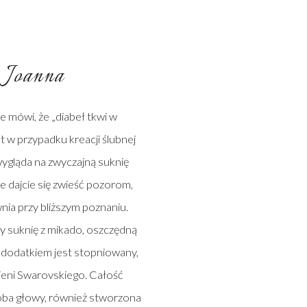
 Joanna
 mówi, że „diabeł tkwi w
st w przypadku kreacji ślubnej
wygląda na zwyczajną suknię
nie dajcie się zwieść pozorom,
nia przy bliższym poznaniu.
y suknię z mikado, oszczędną
 dodatkiem jest stopniowany,
ieni Swarovskiego. Całość
oba głowy, również stworzona