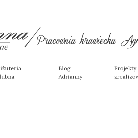
iżuteria
Blog
Projekty
lubna
Adrianny
zrealizo