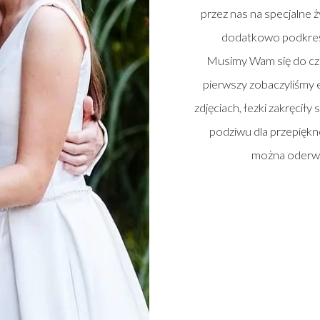
przez nas na specjalne ż
dodatkowo podkreś
Musimy Wam się do cze
pierwszy zobaczyliśmy e
zdjęciach, łezki zakręciły
podziwu dla przepiękn
można oderwa