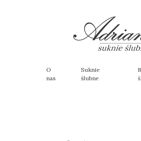
O
Suknie
B
nas
ślubne
ś