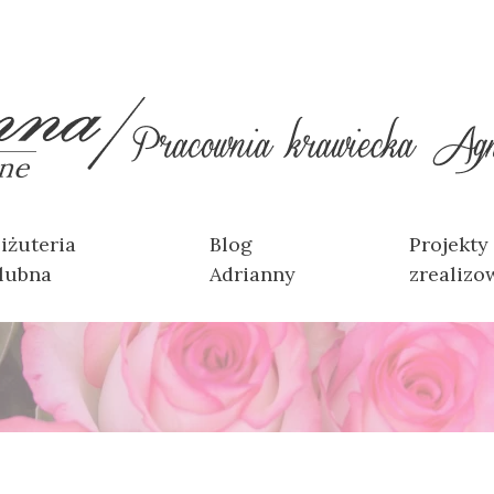
iżuteria
Blog
Projekty
lubna
Adrianny
zrealizo