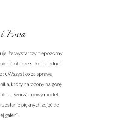
i Ewa
uje, że wystarczy niepozorny
ienić oblicze sukni i z jednej
 :). Wszystko za sprawą
ka, który nałożony na górę
idealnie, tworząc nowy model.
rzesłanie pięknych zdjęć do
j galerii.