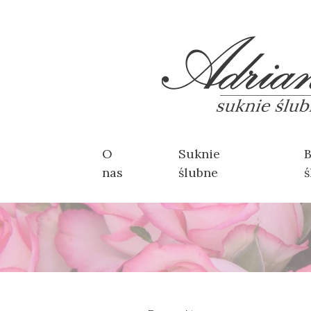
O
Suknie
B
nas
ślubne
ś