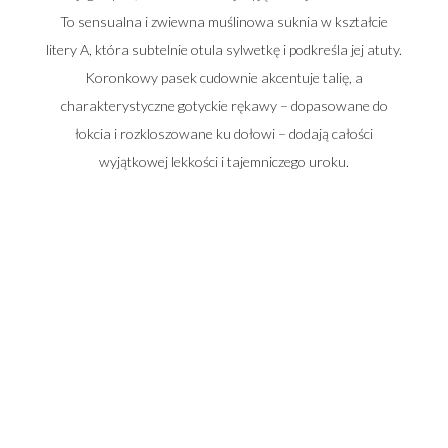
To sensualna i zwiewna muślinowa suknia w kształcie
litery A, która subtelnie otula sylwetkę i podkreśla jej atuty.
Koronkowy pasek cudownie akcentuje talię, a
charakterystyczne gotyckie rękawy – dopasowane do
łokcia i rozkloszowane ku dołowi – dodają całości
wyjątkowej lekkości i tajemniczego uroku.
Adres salonu:
Warszawa - Ursynów