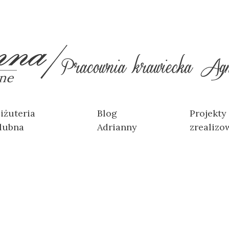
iżuteria
Blog
Projekty
lubna
Adrianny
zrealizo