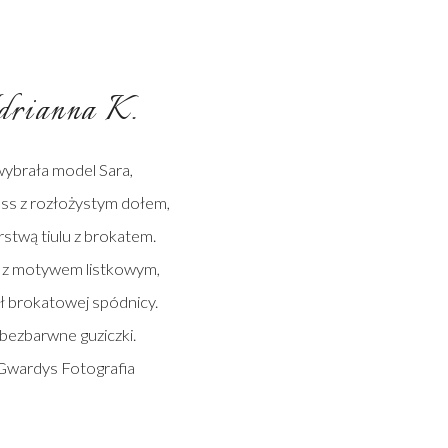
rianna K.
wybrała model Sara,
ess z rozłożystym dołem,
stwą tiulu z brokatem.
 z motywem listkowym,
 brokatowej spódnicy.
 bezbarwne guziczki.
Gwardys Fotografia