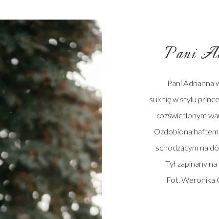
Pani Ad
Pani Adrianna 
suknię w stylu princ
rozświetlonym war
Ozdobiona haftem
schodzącym na dół
Tył zapinany na
Fot. Weronika 