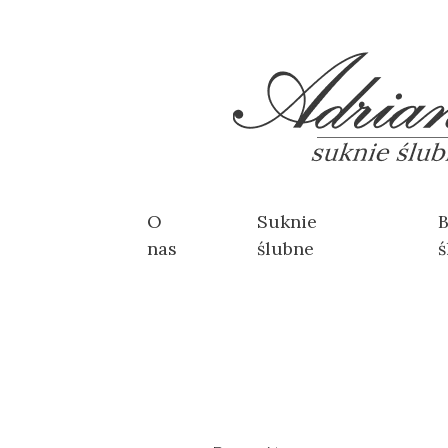
O
Suknie
B
nas
ślubne
ś