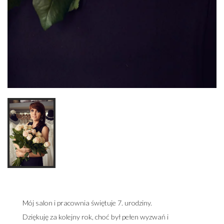
Mój salon i pracownia świętuje 7. urodziny.
Dziękuję za kolejny rok, choć był pełen wyzwań i