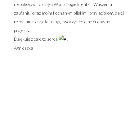
niepokojów, to dzięki Wam drogie klientki i Waszemu
zaufaniu, oraz moim kochanym bliskim i przyjaciołom, dalej
rozwijam skrzydła i mogę tworzyć kolejne cudowne
projekty.
Dziękuję z całego serca
!
Agnieszka
Adres salonu:
Warszawa - Ursynów
Aleja Komisji Edukacji Narodowej 92