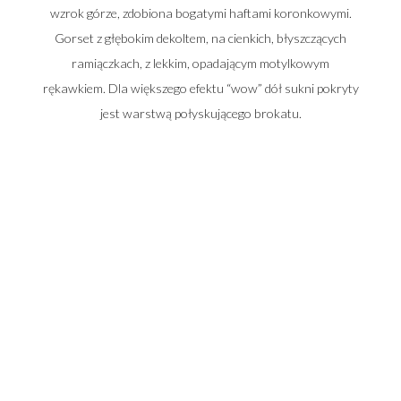
wzrok górze, zdobiona bogatymi haftami koronkowymi.
Gorset z głębokim dekoltem, na cienkich, błyszczących
ramiączkach, z lekkim, opadającym motylkowym
rękawkiem. Dla większego efektu “wow” dół sukni pokryty
jest warstwą połyskującego brokatu.
Zadzwoń do nas i umów się na spotkanie
662 014 196
22 448 50 33