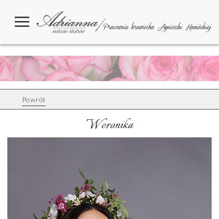
Powrót
Weronika