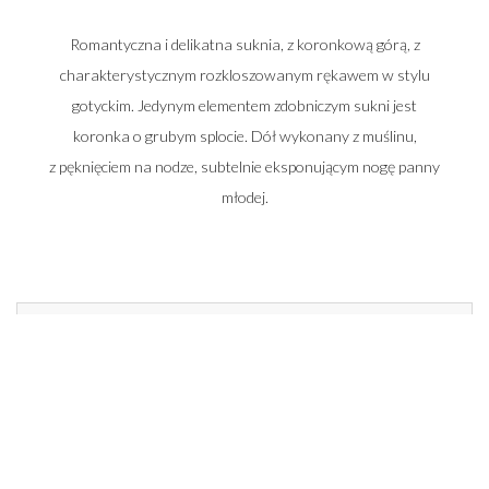
Romantyczna i delikatna suknia, z koronkową górą, z
charakterystycznym rozkloszowanym rękawem w stylu
gotyckim. Jedynym elementem zdobniczym sukni jest
koronka o grubym splocie. Dół wykonany z muślinu,
z pęknięciem na nodze, subtelnie eksponującym nogę panny
młodej.
Zadzwoń do nas i umów się na spotkanie
662 014 196
22 448 50 33