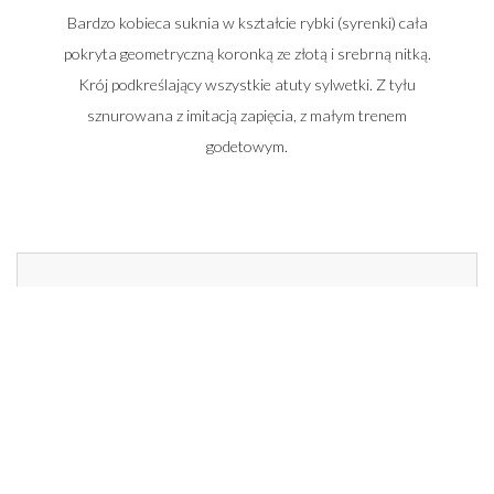
Bardzo kobieca suknia w kształcie rybki (syrenki) cała
pokryta geometryczną koronką ze złotą i srebrną nitką.
Krój podkreślający wszystkie atuty sylwetki. Z tyłu
sznurowana z imitacją zapięcia, z małym trenem
godetowym.
Zadzwoń do nas i umów się na spotkanie
662 014 196
22 448 50 33