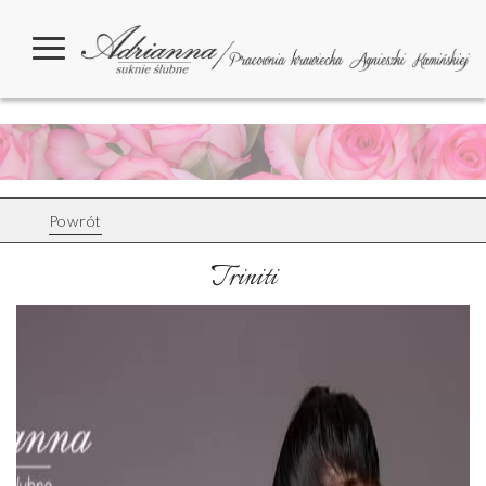
Powrót
Triniti