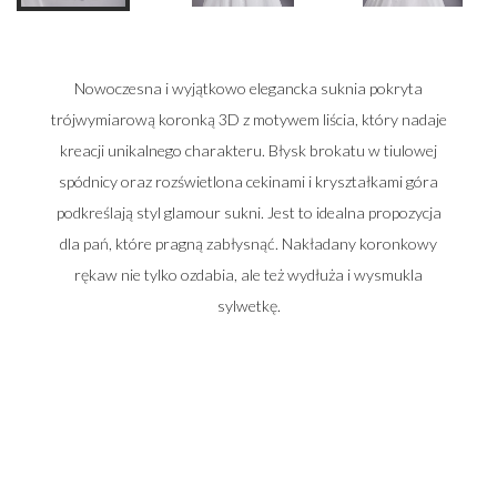
Nowoczesna i wyjątkowo elegancka suknia pokryta
trójwymiarową koronką 3D z motywem liścia, który nadaje
kreacji unikalnego charakteru. Błysk brokatu w tiulowej
spódnicy oraz rozświetlona cekinami i kryształkami góra
podkreślają styl glamour sukni. Jest to idealna propozycja
dla pań, które pragną zabłysnąć. Nakładany koronkowy
rękaw nie tylko ozdabia, ale też wydłuża i wysmukla
sylwetkę.
Zadzwoń do nas i umów się na spotkanie
662 014 196
22 448 50 33