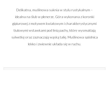
Delikatna, muślinowa suknia w stylu rustykalnym –
idealna na ślub w plenerze. Góra wykonana z koronki
gipiurowej z motywem kwiatowym i charakterystycznymi
tiulowymi wstawkami pod linią pachy, które wysmuklają
sylwetkę oraz zaznaczają wąską talię. Muślinowa spódnica
lekko i zwiewnie układa się w ruchu.
Zadzwoń do nas i umów się na spotkanie
662 014 196
22 448 50 33