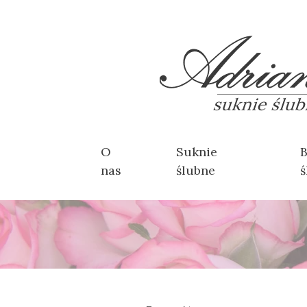
O
Suknie
B
nas
ślubne
ś