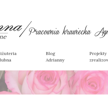
iżuteria
Blog
Projekty
lubna
Adrianny
zrealizo