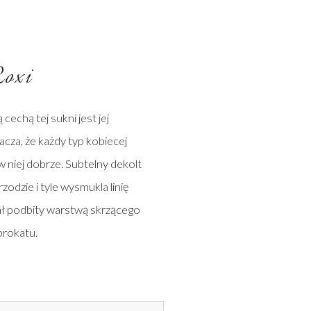
oxi
echą tej sukni jest jej
cza, że każdy typ kobiecej
w niej dobrze. Subtelny dekolt
rzodzie i tyle wysmukla linię
ał podbity warstwą skrzącego
brokatu.