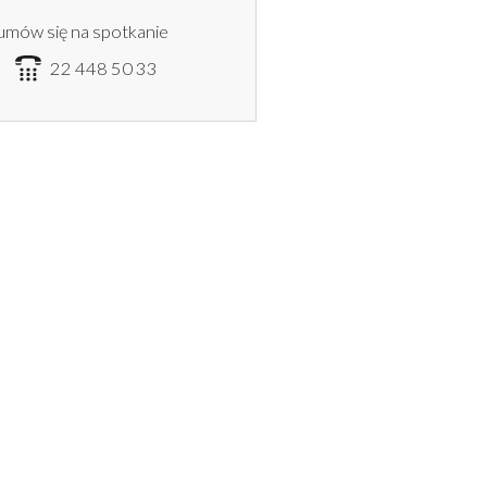
umów się na spotkanie
6
22 448 50 33