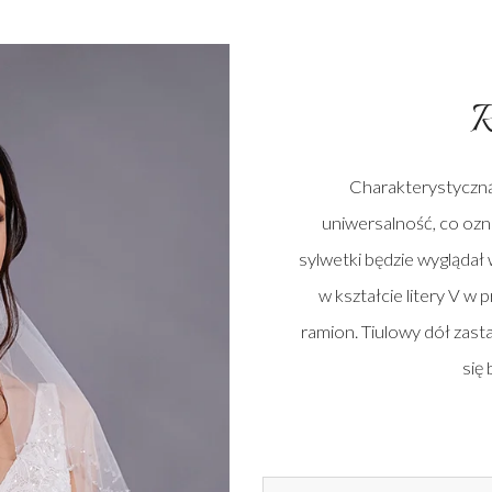
R
Charakterystyczną c
uniwersalność, co ozna
sylwetki będzie wyglądał 
w kształcie litery V w p
ramion. Tiulowy dół zast
się 