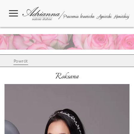
Powrót
Roksana