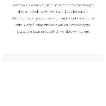
Baśniowa suknia w stylu princess z bardzo rozłożystym
dołem, rozświetlonym warstwą tiulu z brokatem.
Wydłużony stan gorsetowy zdobiony koronką ze srebrną
nitką. Całość uzupełnia pas z kamieni Swarovskiego,
łaczący skrzącą górę z delikatnym, tiulowym dołem.
Zadzwoń do nas i umów się na spotkanie
662 014 196
22 448 50 33