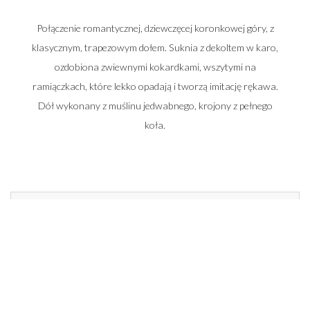
Połączenie romantycznej, dziewczęcej koronkowej góry, z
klasycznym, trapezowym dołem. Suknia z dekoltem w karo,
ozdobiona zwiewnymi kokardkami, wszytymi na
ramiączkach, które lekko opadają i tworzą imitację rękawa.
Dół wykonany z muślinu jedwabnego, krojony z pełnego
koła.
Zadzwoń do nas i umów się na spotkanie
662 014 196
22 448 50 33