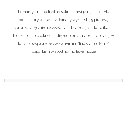
Romantyczna i delikatna suknia nawiązująca do stylu
boho, który został przełamany wyrazistą, gipiurową
koronką, z ręcznie naszywanymi, błyszczącymi koralikami.
Model mocno podkreśla talię zdobionym pasem, który łączy
koronkową górę, ze zwiewnym muślinowym dołem. Z
rozporkiem w spódnicy na lewej nodze.
Zadzwoń do nas i umów się na spotkanie
662 014 196
22 448 50 33