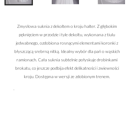
Zmysłowa suknia z dekoltem o kroju halter. Z głębokim
pęknięciem w przodzie i tyle dekoltu, wykonana z tiulu
jedwabnego, ozdobiona rosnącymi elementami koronki z
błyszczącą srebrną nitką. Idealny wybór dla pań o wąskich
ramionach. Cała suknia subtelnie połyskuje drobinkami
brokatu, co jeszcze podbija efekt delikatności i zwiewności
kroju. Dostępna w wersji ze zdobionym trenem.
.
Zadzwoń do nas i umów się na spotkanie