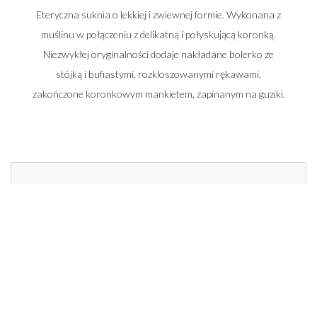
Eteryczna suknia o lekkiej i zwiewnej formie. Wykonana z
muślinu w połączeniu z delikatną i połyskującą koronką.
Niezwykłej oryginalności dodaje nakładane bolerko ze
stójką i bufiastymi, rozkloszowanymi rękawami,
zakończone koronkowym mankietem, zapinanym na guziki.
Zadzwoń do nas i umów się na spotkanie
662 014 196
22 448 50 33