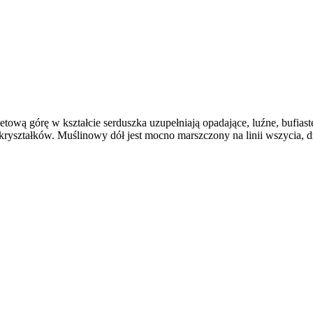
wą górę w kształcie serduszka uzupełniają opadające, luźne, bufiaste r
kryształków. Muślinowy dół jest mocno marszczony na linii wszycia, d