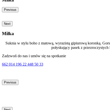
Previous
Next
Miłka
Suknia w stylu boho z matową, wyrazistą gipiurową koronką. Gorseto
połyskujący pasek z przezroczystych 
Zadzwoń do nas i umów się na spotkanie
662 014 196
22 448 50 33
Previous
Next