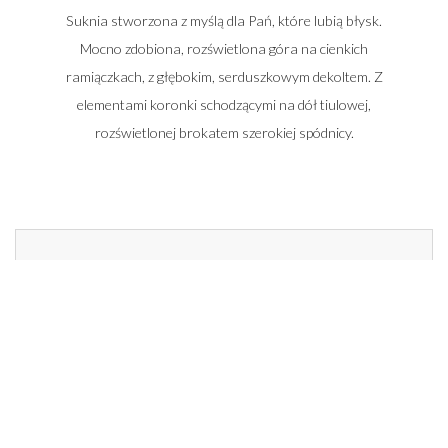
Suknia stworzona z myślą dla Pań, które lubią błysk.
Mocno zdobiona, rozświetlona góra na cienkich
ramiączkach, z głębokim, serduszkowym dekoltem. Z
elementami koronki schodzącymi na dół tiulowej,
rozświetlonej brokatem szerokiej spódnicy.
Zadzwoń do nas i umów się na spotkanie
662 014 196
22 448 50 33