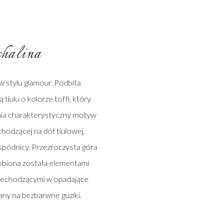
halina
 stylu glamour. Podbita
tiulu o kolorze toffi, który
nia charakterystyczny motyw
hodzącej na dół tiulowej,
spódnicy. Przezroczysta góra
zdobiona została elementami
rzechodzącymi w opadające
any na bezbarwne guziki.