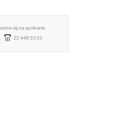
umów się na spotkanie
6
22 448 50 33