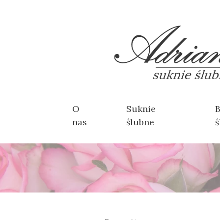
O
Suknie
B
nas
ślubne
ś