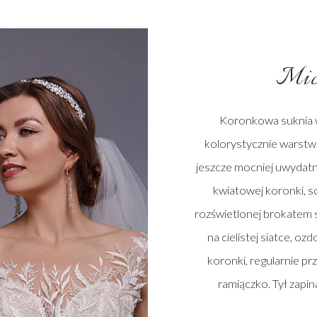
Mic
Koronkowa suknia w
kolorystycznie warstwą 
jeszcze mocniej uwydat
kwiatowej koronki, sc
rozświetlonej brokatem 
na cielistej siatce, o
koronki, regularnie p
ramiączko. Tył zapin