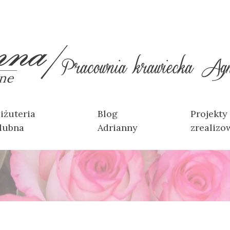
iżuteria
Blog
Projekty
lubna
Adrianny
zrealizo