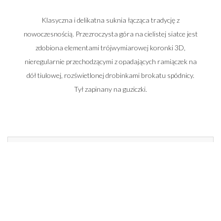
Klasyczna i delikatna suknia łącząca tradycję z
nowoczesnością. Przezroczysta góra na cielistej siatce jest
zdobiona elementami trójwymiarowej koronki 3D,
nieregularnie przechodzącymi z opadających ramiączek na
dół tiulowej, rozświetlonej drobinkami brokatu spódnicy.
Tył zapinany na guziczki.
Zadzwoń do nas i umów się na spotkanie
662 014 196
22 448 50 33