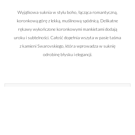
Wyjątkowa suknia w stylu boho, łącząca romantyczną,
koronkową górę z lekką, muślinową spódnicą. Delikatne
rękawy wykończone koronkowymi mankietami dodają
uroku i subtelności. Całość dopełnia wszyta w pasie taśma
z kamieni Swarovskiego, która wprowadza w suknię
odrobinę błysku i elegancji.
Zadzwoń do nas i umów się na spotkanie
662 014 196
22 448 50 33