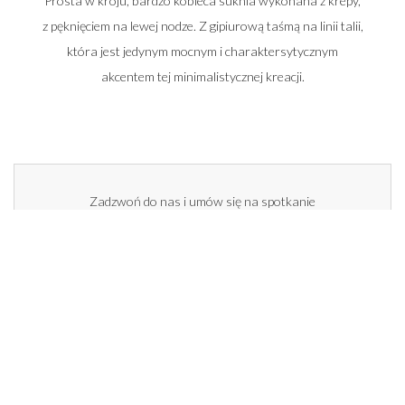
Prosta w kroju, bardzo kobieca suknia wykonana z krepy,
z pęknięciem na lewej nodze. Z gipiurową taśmą na linii talii,
która jest jedynym mocnym i charaktersytycznym
akcentem tej minimalistycznej kreacji.
Zadzwoń do nas i umów się na spotkanie
662 014 196
22 448 50 33