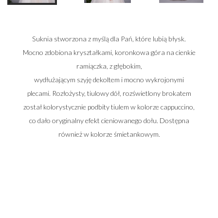
Suknia stworzona z myślą dla Pań, które lubią błysk.
Mocno zdobiona kryształkami, koronkowa góra na cienkie
ramiączka, z głębokim,
wydłużającym szyję dekoltem i mocno wykrojonymi
plecami. Rozłożysty, tiulowy dół, rozświetlony brokatem
został kolorystycznie podbity tiulem w kolorze cappuccino,
co dało oryginalny efekt cieniowanego dołu. Dostępna
również w kolorze śmietankowym.
Zadzwoń do nas i umów się na spotkanie
662 014 196
22 448 50 33