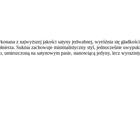
konana z najwyższej jakości satyny jedwabnej, wyróżnia się gładkością
ołnierza. Suknia zachowuje minimalistyczny styl, jednocześnie uwypuk
, umieszczoną na satynowym pasie, stanowiącą jedyny, lecz wyrazisty