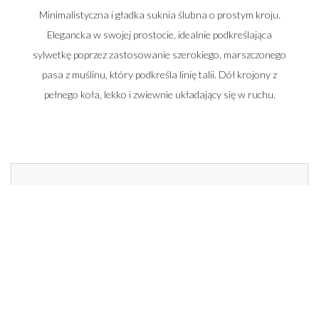
Minimalistyczna i gładka suknia ślubna o prostym kroju.
Elegancka w swojej prostocie, idealnie podkreślająca
sylwetkę poprzez zastosowanie szerokiego, marszczonego
pasa z muślinu, który podkreśla linię talii. Dół krojony z
pełnego koła, lekko i zwiewnie układający się w ruchu.
Zadzwoń do nas i umów się na spotkanie
662 014 196
22 448 50 33