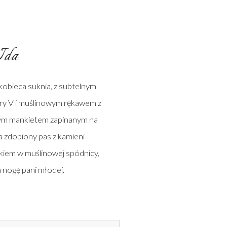
Ida
kobieca suknia, z subtelnym
ery V i muślinowym rękawem z
ym mankietem zapinanym na
śla zdobiony pas z kamieni
kiem w muślinowej spódnicy,
nogę pani młodej.