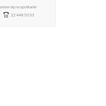
umów się na spotkanie
6
22 448 50 33