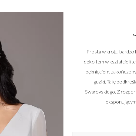
Prosta w kroju, bardzo 
dekoltem w kształcie lit
pęknięciem, zakończon
guziki. Talię podkre
Swarovskiego. Z rozpor
eksponującym 