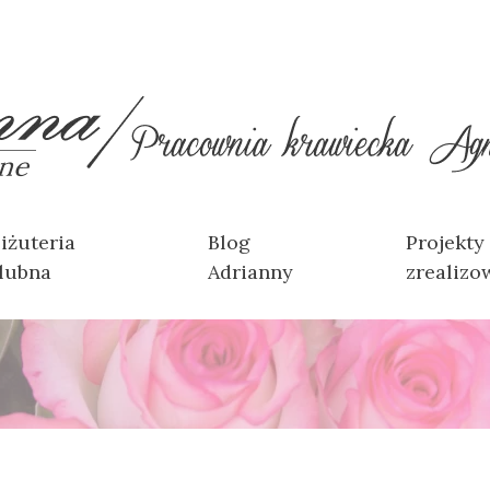
iżuteria
Blog
Projekty
lubna
Adrianny
zrealizo