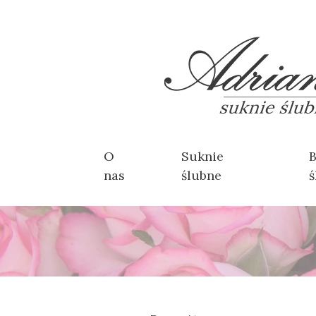
O
Suknie
B
nas
ślubne
ś