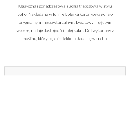
Klasyczna i ponadczasowa suknia trapezowa w stylu
boho. Nakładana w formie bolerka koronkowa góra o
oryginalnym i niepowtarzalnym, kwiatowym, gęstym
wzorze, nadaje dostojności całej sukni. Dół wykonany z
muślinu, który pięknie i lekko układa się w ruchu.
Zadzwoń do nas i umów się na spotkanie
662 014 196
22 448 50 33