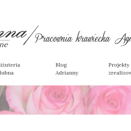
iżuteria
Blog
Projekty
lubna
Adrianny
zrealizo