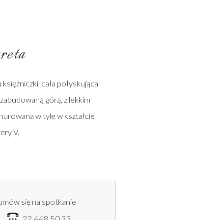
reta
 księżniczki, cała połyskująca
 zabudowaną górą, z lekkim
nurowana w tyle w kształcie
tery V.
umów się na spotkanie
6
22 448 50 33