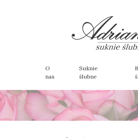
O
Suknie
B
nas
ślubne
ś