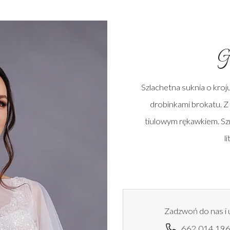
G
Szlachetna suknia o kroju
drobinkami brokatu. Z
tiulowym rękawkiem. Sz
li
Zadzwoń do nas i 
662 014 19