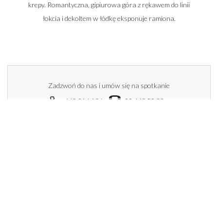
krepy. Romantyczna, gipiurowa góra z rękawem do linii
łokcia i dekoltem w łódkę eksponuje ramiona.
Zadzwoń do nas i umów się na spotkanie
662 014 196
22 448 50 33