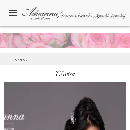
Powrót
Elwira