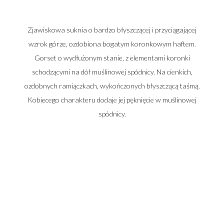
Zjawiskowa suknia o bardzo błyszczącej i przyciągającej
wzrok górze, ozdobiona bogatym koronkowym haftem.
Gorset o wydłużonym stanie, z elementami koronki
schodzącymi na dół muślinowej spódnicy. Na cienkich,
ozdobnych ramiączkach, wykończonych błyszczącą taśmą.
Kobiecego charakteru dodaje jej pęknięcie w muślinowej
spódnicy.
Zadzwoń do nas i umów się na spotkanie
662 014 196
22 448 50 33