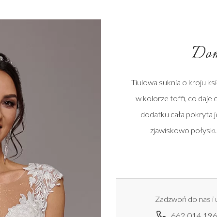
Dom
Tiulowa suknia o kroju ksi
w kolorze toffi, co daje
dodatku cała pokryta j
zjawiskowo połyskuj
Zadzwoń do nas i 
662 014 19