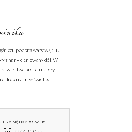
inika
ężniczki podbita warstwą tiulu
 oryginalny cieniowany dół. W
est warstwą brokatu, który
e drobinkami w świetle.
umów się na spotkanie
6
22 448 50 33