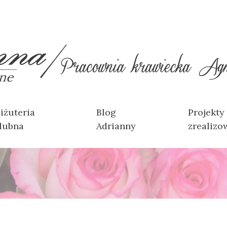
iżuteria
Blog
Projekty
lubna
Adrianny
zrealizo