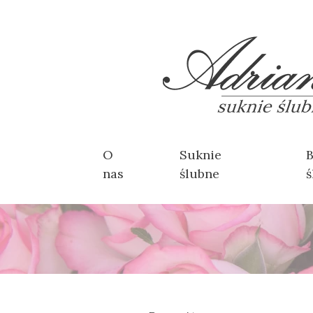
O
Suknie
B
nas
ślubne
ś