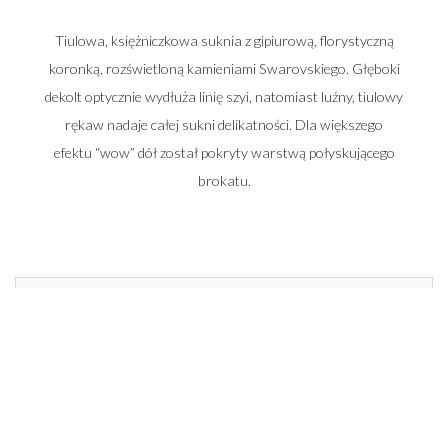
Tiulowa, księżniczkowa suknia z gipiurową, florystyczną
koronką, rozświetloną kamieniami Swarovskiego. Głęboki
dekolt optycznie wydłuża linię szyi, natomiast luźny, tiulowy
rękaw nadaje całej sukni delikatności. Dla większego
efektu “wow” dół został pokryty warstwą połyskującego
brokatu.
Zadzwoń do nas i umów się na spotkanie
662 014 196
22 448 50 33