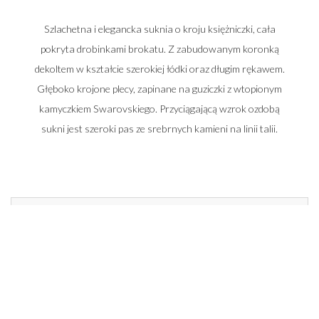
Szlachetna i elegancka suknia o kroju księżniczki, cała
pokryta drobinkami brokatu. Z zabudowanym koronką
dekoltem w kształcie szerokiej łódki oraz długim rękawem.
Głęboko krojone plecy, zapinane na guziczki z wtopionym
kamyczkiem Swarovskiego. Przyciągającą wzrok ozdobą
sukni jest szeroki pas ze srebrnych kamieni na linii talii.
Zadzwoń do nas i umów się na spotkanie
662 014 196
22 448 50 33