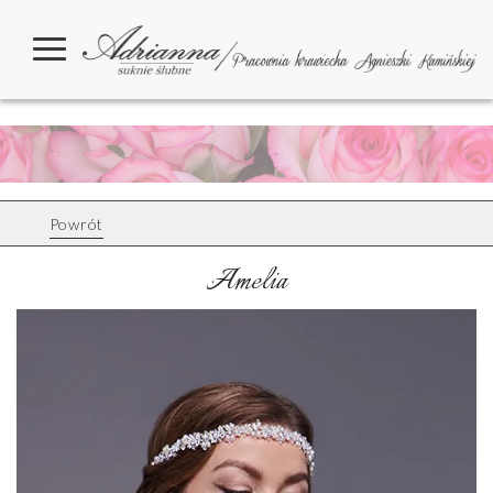
Powrót
Amelia