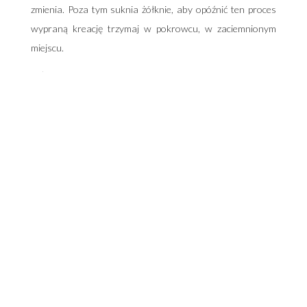
zmienia. Poza tym suknia żółknie, aby opóźnić ten proces
wypraną kreację trzymaj w pokrowcu, w zaciemnionym
miejscu.
Jeśli czujesz się emocjonalnie związana z suknią i nie chcesz
jej sprzedawać, przy odrobinie inwencji i sprawnej
krawcowej możesz wyczarować z niej nową kreację,
niekoniecznie w białym kolorze. Większość materiałów, z
których wykonane są suknie z powodzeniem można
farbować.
Można też zachować część sukni w postaci… oryginalnej
biżuterii, wykorzystując koraliki, perełki czy kamienie, które
do tej pory zdobiły ślubną kreację.