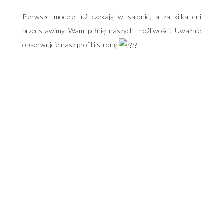
Pierwsze modele już czekają w salonie, a za kilka dni
przedstawimy Wam pełnię naszych możliwości. Uważnie
obserwujcie nasz profil i stronę
Adres salonu:
Warszawa - Ursynów
Aleja Komisji Edukacji Narodowej 92
02-777 Warszawa