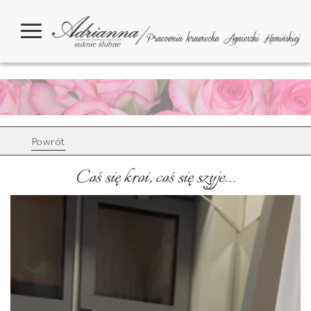
Powrót
Coś się kroi, coś się szyje…