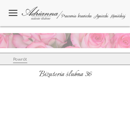
Powrót
Biżuteria ślubna 36