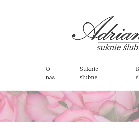
O
Suknie
B
nas
ślubne
ś