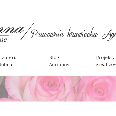
iżuteria
Blog
Projekty
lubna
Adrianny
zrealizo