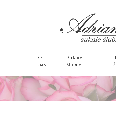
O
Suknie
B
nas
ślubne
ś